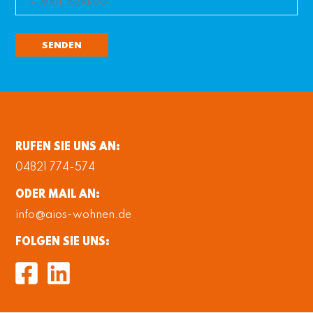
SENDEN
RUFEN
SIE UNS AN:
04821 774-574
ODER
MAIL AN:
info@aios-wohnen.de
FOLGEN SIE UNS: