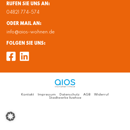
RUFEN
SIE UNS AN:
04821 774-574
ODER
MAIL AN:
info@aios-wohnen.de
FOLGEN SIE UNS:
Kontakt
Impressum
Datenschutz
AGB
Widerruf
Stadtwerke Itzehoe